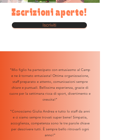
Iscrizioni aperte!
Iscriviti
"Mio figlio ha partecipato con entusiasmo al Camp
e ne è tornato entusiasta! Ottima organizzazione,
staff preparato e attento, comunicazioni sempre
chiare e puntuali. Bellissima esperienza, grazie di
cuore per la settimana ricca di sport, divertimento e
crescita!"
"Conosciamo Giulia Andrea e tutto lo staff da anni
e ci siamo sempre trovati super bene! Simpatia,
accoglienza, competenza sono le tre parole chiave
per descrivere tutti. È sempre bello ritrovarli ogni
anno!"