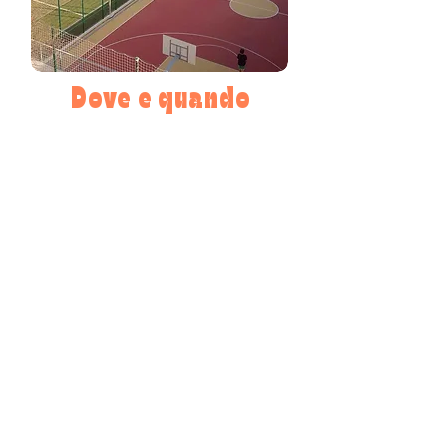
Dove e quando
La splendida struttura di Villa Ara, situata in via
Monte Cengio 2 a Trieste, ospiterà i piccoli
campers nati dal 2013 al 2020,
dal 22 al 26 giugno 2026.
Programma giornaliero:
8.30 accoglienza
8.45 attivazione muscolare
9.30 lezione tecnica
10.15 merenda
10.30 allenamento
11.30 gare
12.30 pranzo
13.30 relax e tempo libero
14.30 allenamento, gare e tornei
16.30 merenda